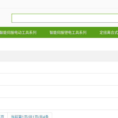
智能伺服电动工具系列
智能伺服锂电工具系列
定扭离合式
尾页
当前第1页/共1页/共4条