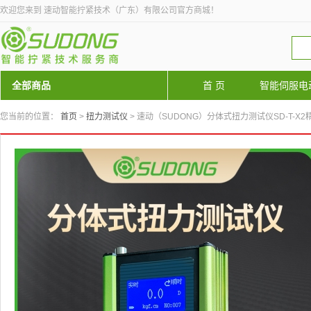
欢迎您来到 速动智能拧紧技术（广东）有限公司官方商城！
全部商品
首 页
智能伺服电
您当前的位置：
首页
>
扭力测试仪
> 速动（SUDONG）分体式扭力测试仪SD-T-X2精