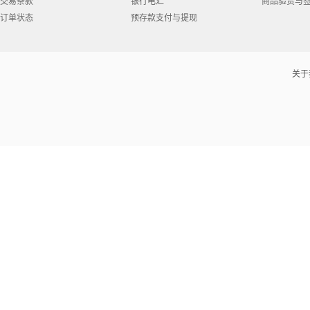
交易条款
银行电汇
商品验货与
订单状态
预存款支付与提现
关于